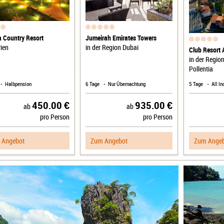
a Country Resort
Jumeirah Emirates Towers
ien
in der Region Dubai
Club Resort 
in der Region
Pollentia
Halbpension
6 Tage
Nur Übernachtung
5 Tage
All In
450.00 €
935.00 €
ab
ab
pro Person
pro Person
 Angebot
Zum Angebot
Zum Ange