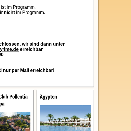
n ist im Programm.
ir
nicht
im Programm.
ssen, wir sind dann unter
ay4me.de
erreichbar
0
Mail erreichbar!
Club Pollentia
Ägypten
pa