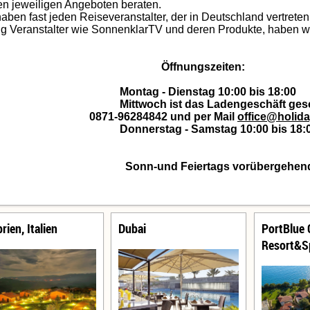
en jeweiligen Angeboten beraten.
haben fast jeden Reiseveranstalter, der in Deutschland vertrete
ig Veranstalter wie SonnenklarTV und deren Produkte, haben w
Öffnungszeiten:
ntag - Dienstag 10:00 bis 18:00
ttwoch ist das Ladengeschäft geschlo
71-96284842 und per Mail
office@holid
nnerstag - Samstag 10:00 bis 18:0
nn-und Feiertags vorübergehend nur per 
rien, Italien
Dubai
PortBlue 
Resort&S