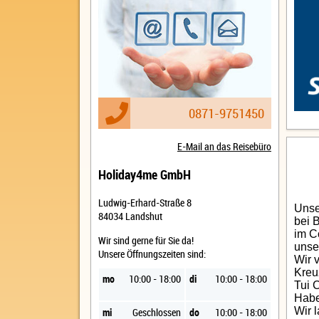
0871-9751450
E-Mail an das Reisebüro
Holiday4me GmbH
Ludwig-Erhard-Straße 8
Unse
84034 Landshut
bei 
im C
Wir sind gerne für Sie da!
unse
Unsere Öffnungszeiten sind:
Wir 
Kreu
mo
10:00 - 18:00
di
10:00 - 18:00
Tui 
Habe
Wir 
mi
Geschlossen
do
10:00 - 18:00