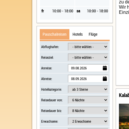
zu d
Wir 
fr
10:00 - 18:00
sa
10:00 - 18:00
Einz
Pauschalreisen
Hotels
Flüge
Mo
Mi
Abflughafen:
08
Do
Reiseziel:
Anreise:
So
Abreise:
Hotelkategorie:
Kalab
Reisedauer von:
Reisedauer bis:
Erwachsene: