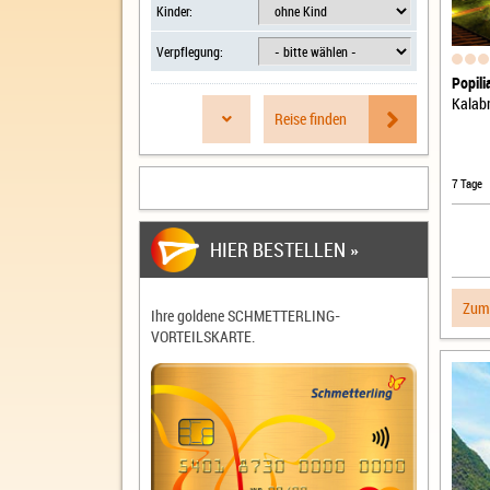
Kinder:
Verpflegung:
Popili
Kalabr
Reise finden
7 Tage
HIER BESTELLEN »
Zum
Ihre goldene
SCHMETTERLING-
VORTEILSKARTE
.