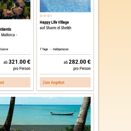
Happy Life Village
auf Sharm el Sheikh
Atlantis
 Mallorca -
clusive
7 Tage
Halbpension
321.00 €
282.00 €
ab
ab
pro Person
pro Person
bot
Zum Angebot